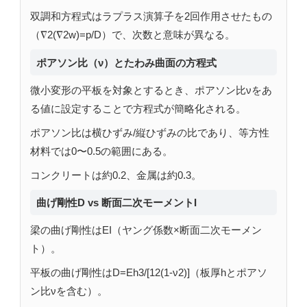
双調和方程式はラプラス演算子を2回作用させたもの
（∇2(∇2w)=p/D）で、次数と意味が異なる。
ポアソン比（ν）とたわみ曲面の方程式
微小変形の平板を対象とするとき、ポアソン比νをあ
る値に設定することで方程式が簡略化される。
ポアソン比は横ひずみ/縦ひずみの比であり、等方性
材料では0〜0.5の範囲にある。
コンクリートは約0.2、金属は約0.3。
曲げ剛性D vs 断面二次モーメントI
梁の曲げ剛性はEI（ヤング係数×断面二次モーメン
ト）。
平板の曲げ剛性はD=Eh3/[12(1-ν2)]（板厚hとポアソ
ン比νを含む）。