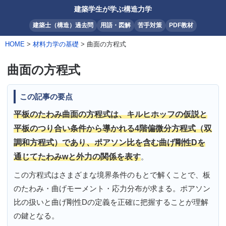
建築学生が学ぶ構造力学
建築士（構造）過去問
用語・図解
苦手対策
PDF教材
HOME
>
材料力学の基礎
> 曲面の方程式
曲面の方程式
この記事の要点
平板のたわみ曲面の方程式は、キルヒホッフの仮説と
平板のつり合い条件から導かれる4階偏微分方程式（双
調和方程式）であり、ポアソン比を含む曲げ剛性Dを
通じてたわみwと外力の関係を表す
。
この方程式はさまざまな境界条件のもとで解くことで、板
のたわみ・曲げモーメント・応力分布が求まる。ポアソン
比の扱いと曲げ剛性Dの定義を正確に把握することが理解
の鍵となる。