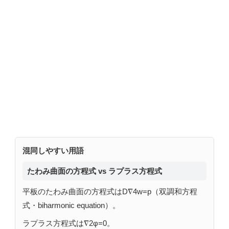
混同しやすい用語
たわみ曲面の方程式 vs ラプラス方程式
平板のたわみ曲面の方程式はD∇4w=p（双調和方程
式・biharmonic equation）。
ラプラス方程式は∇2φ=0。