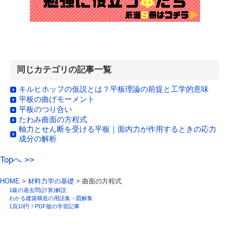
同じカテゴリの記事一覧
キルヒホッフの仮説とは？平板理論の前提と工学的意味
平板の曲げモーメント
平板のつり合い
たわみ曲面の方程式
軸力とせん断を受ける平板｜面内力が作用するときの応力
成分の解析
Topへ >>
HOME
>
材料力学の基礎
> 曲面の方程式
1級の過去問(計算)解説
わかる建築構造の用語集・図解集
1頁10円！PDF版の学習記事