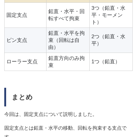
3つ（鉛直・水
鉛直・水平・回
固定支点
平・モーメン
転すべて拘束
ト）
鉛直・水平を拘
2つ（鉛直・水
ピン支点
束（回転は自
平）
由）
鉛直方向のみ拘
ローラー支点
1つ（鉛直）
束
まとめ
今回は、固定支点について説明しました。
固定支点とは鉛直・水平の移動、回転を拘束する支点で
す。