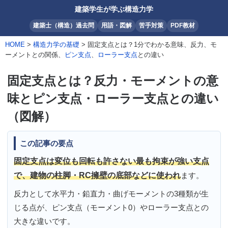
建築学生が学ぶ構造力学
建築士（構造）過去問
用語・図解
苦手対策
PDF教材
HOME
>
構造力学の基礎
> 固定支点とは？1分でわかる意味、反力、モ
ーメントとの関係、
ピン支点
、
ローラー支点
との違い
固定支点とは？反力・モーメントの意
味とピン支点・ローラー支点との違い
（図解）
この記事の要点
固定支点は変位も回転も許さない最も拘束が強い支点
で、建物の柱脚・RC擁壁の底部などに使われ
ます。
反力として水平力・鉛直力・曲げモーメントの3種類が生
じる点が、ピン支点（モーメント0）やローラー支点との
大きな違いです。