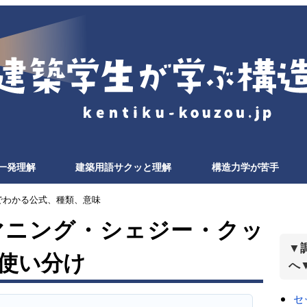
一発理解
建築用語サクッと理解
構造力学が苦手
でわかる公式、種類、意味
マニング・シェジー・クッ
▼
使い分け
へ
セ