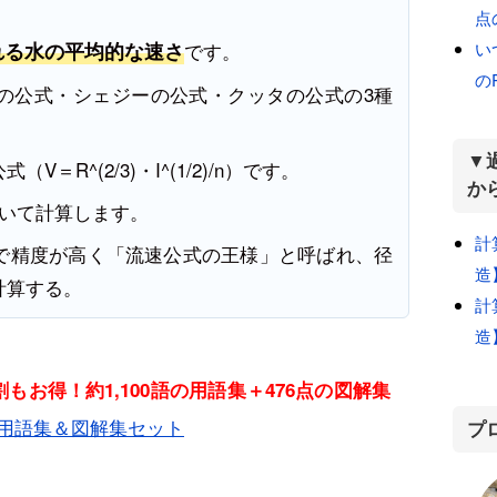
点
い
れる水の平均的な速さ
です。
の
の公式・シェジーの公式・クッタの公式の3種
▼
R^(2/3)・I^(1/2)/n）です。
か
用いて計算します。
計
で精度が高く「流速公式の王様」と呼ばれ、径
造
計算する。
計
造
もお得！約1,100語の用語集＋476点の図解集
用語集＆図解集セット
プ