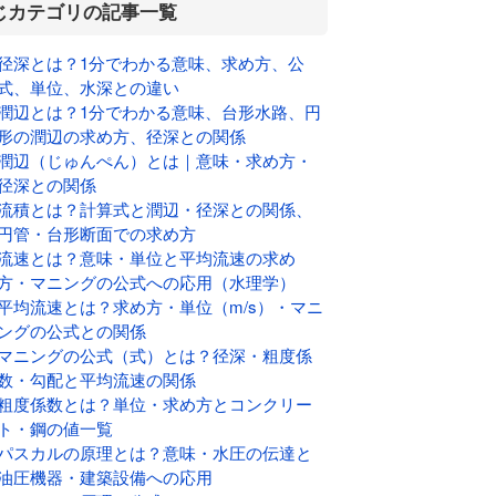
じカテゴリの記事一覧
径深とは？1分でわかる意味、求め方、公
式、単位、水深との違い
潤辺とは？1分でわかる意味、台形水路、円
形の潤辺の求め方、径深との関係
潤辺（じゅんぺん）とは｜意味・求め方・
径深との関係
流積とは？計算式と潤辺・径深との関係、
円管・台形断面での求め方
流速とは？意味・単位と平均流速の求め
方・マニングの公式への応用（水理学）
平均流速とは？求め方・単位（m/s）・マニ
ングの公式との関係
マニングの公式（式）とは？径深・粗度係
数・勾配と平均流速の関係
粗度係数とは？単位・求め方とコンクリー
ト・鋼の値一覧
パスカルの原理とは？意味・水圧の伝達と
油圧機器・建築設備への応用