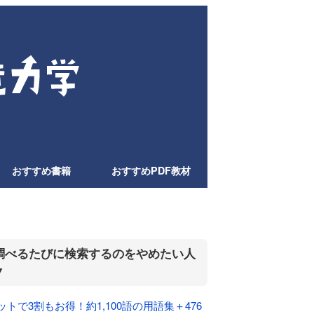
おすすめ書籍
おすすめPDF教材
調べるたびに検索するのをやめたい人
▼
ットで3割もお得！約1,100語の用語集＋476