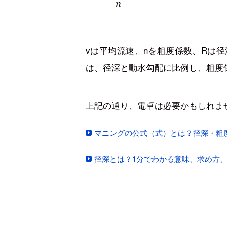
vは平均流速、nを粗度係数、Rは
は、径深と動水勾配に比例し、粗度
上記の通り、電卓は必要かもしれま
マニングの公式（式）とは？径深・粗
径深とは？1分でわかる意味、求め方