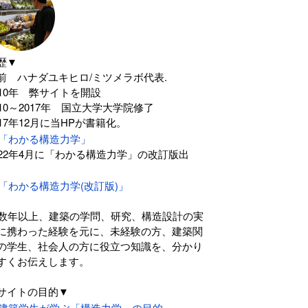
歴▼
前 ハナダユキヒロ/ミツメラボ代表.
010年 弊サイトを開設
010～2017年 国立大学大学院修了
017年12月に当HPが書籍化。
「わかる構造力学」
022年4月に「わかる構造力学」の改訂版出
。
「わかる構造力学(改訂版)」
0数年以上、建築の学問、研究、構造設計の実
に携わった経験を元に、未経験の方、建築関
の学生、社会人の方に役立つ知識を、分かり
すくお伝えします。
サイトの目的▼
建築学生が学ぶ「構造力学」の目的