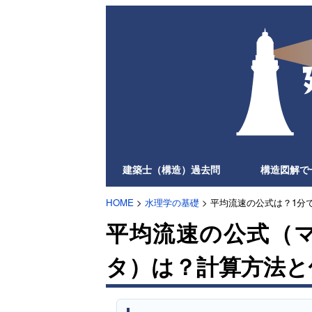
建築士（構造）過去問
構造図解で
HOME
>
水理学の基礎
> 平均流速の公式は？1分
平均流速の公式（
タ）は？計算方法と