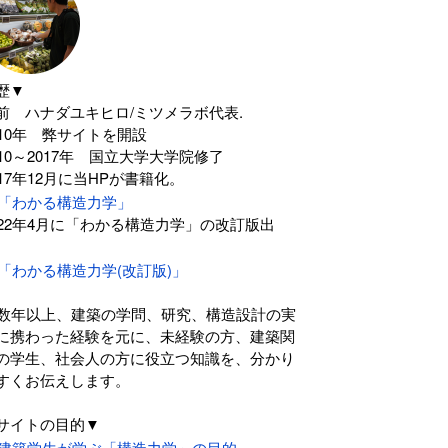
歴▼
前 ハナダユキヒロ/ミツメラボ代表.
010年 弊サイトを開設
010～2017年 国立大学大学院修了
017年12月に当HPが書籍化。
「わかる構造力学」
022年4月に「わかる構造力学」の改訂版出
。
「わかる構造力学(改訂版)」
0数年以上、建築の学問、研究、構造設計の実
に携わった経験を元に、未経験の方、建築関
の学生、社会人の方に役立つ知識を、分かり
すくお伝えします。
サイトの目的▼
建築学生が学ぶ「構造力学」の目的