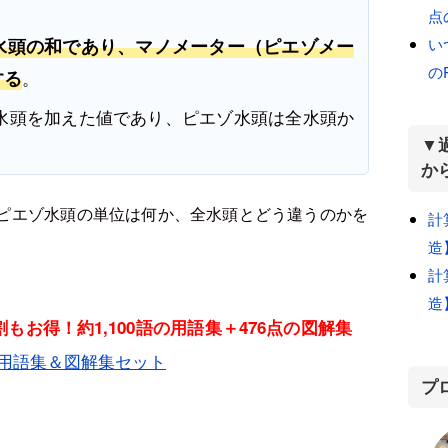
点
い
水頭の和であり、マノメーター（ピエゾメー
の
する
。
水頭を加えた値であり、ピエゾ水頭は全水頭か
。
▼
か
ピエゾ水頭の単位は何か、全水頭とどう違うのか
を
計
造
計
造
もお得！約1,100語の用語集＋476点の図解集
用語集＆図解集セット
プ