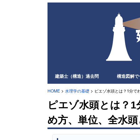
建築士（構造）過去問
構造図解で
HOME
>
水理学の基礎
> ピエゾ水頭とは？1分
ピエゾ水頭とは？1
め方、単位、全水頭