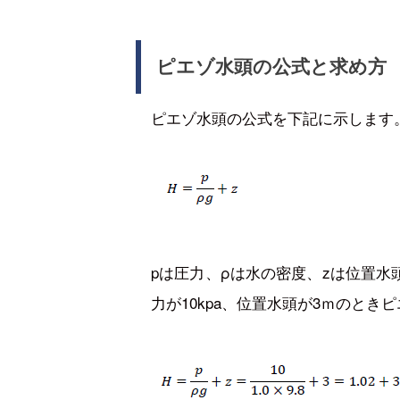
ピエゾ水頭の公式と求め方
ピエゾ水頭の公式を下記に示します
pは圧力、ρは水の密度、zは位置
力が10kpa、位置水頭が3ｍのとき