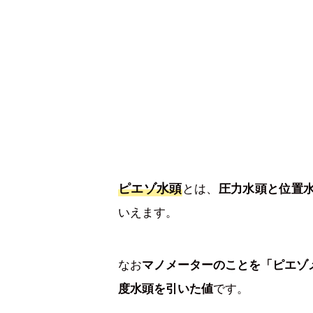
ピエゾ水頭
とは、
圧力水頭と位置
いえます。
なお
マノメーターのことを「ピエゾ
です。
度水頭を引いた値