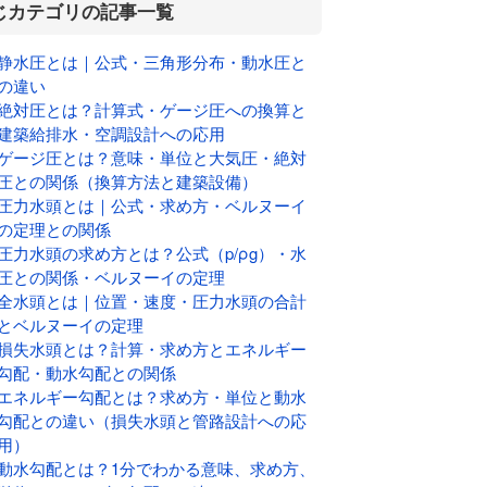
じカテゴリの記事一覧
静水圧とは｜公式・三角形分布・動水圧と
の違い
絶対圧とは？計算式・ゲージ圧への換算と
建築給排水・空調設計への応用
ゲージ圧とは？意味・単位と大気圧・絶対
圧との関係（換算方法と建築設備）
圧力水頭とは｜公式・求め方・ベルヌーイ
の定理との関係
圧力水頭の求め方とは？公式（p/ρg）・水
圧との関係・ベルヌーイの定理
全水頭とは｜位置・速度・圧力水頭の合計
とベルヌーイの定理
損失水頭とは？計算・求め方とエネルギー
勾配・動水勾配との関係
エネルギー勾配とは？求め方・単位と動水
勾配との違い（損失水頭と管路設計への応
用）
動水勾配とは？1分でわかる意味、求め方、