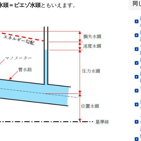
同
ともいえます。
水頭＝ピエゾ水頭