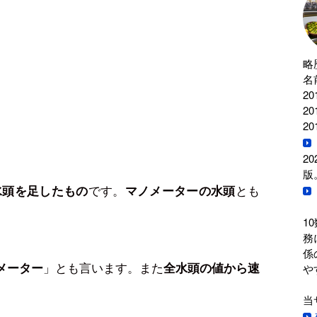
略
名
2
2
2
2
版
です。
とも
水頭を足したもの
マノメーターの水頭
1
務
係
」とも言います。また
メーター
全水頭の値から速
や
当