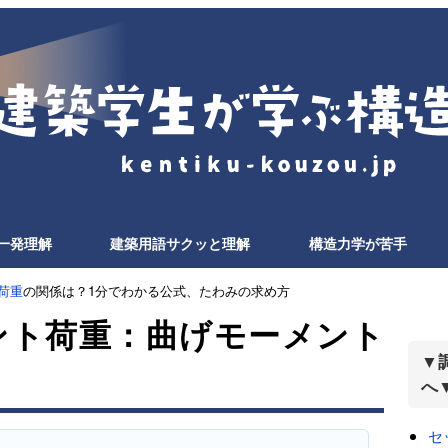
一発理解
建築用語サクッと理解
構造力学が苦手
荷重
の関係は？1分でわかる公式、たわみの求め方
ント荷重：曲げモーメント
▼
へ
セ