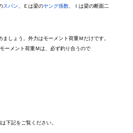
の
スパン
、Ｅは梁の
ヤング係数
、Ｉは梁の断面二
めましょう。外力はモーメント荷重Ｍだけです。
とモーメント荷重Ｍは、必ず釣り合うので
細は下記をご覧ください。