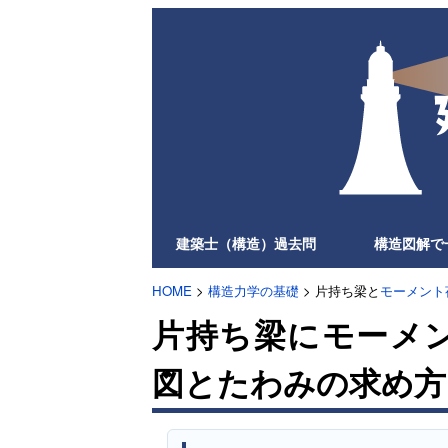
建築士（構造）過去問
構造図解で
HOME
>
構造力学の基礎
> 片持ち梁と
モーメント
片持ち梁にモーメ
図とたわみの求め方