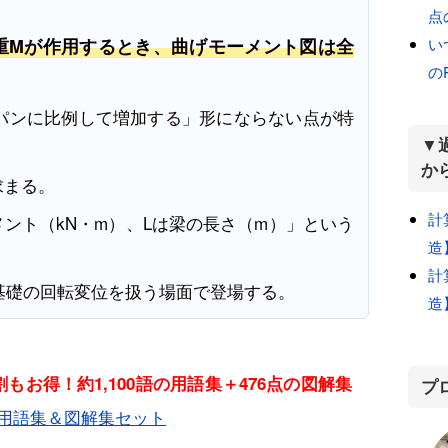
点
い
重Mが作用するとき、曲げモーメント図は全
の
パンに比例して増加する」形にならない点が特
▼
か
で求まる。
計
ント（kN・m）、Lは梁の長さ（m）」という
造
。
計
基礎の回転変位を扱う場面で登場する。
造
もお得！約1,100語の用語集＋476点の図解集
プ
用語集＆図解集セット