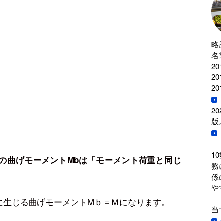
略
名
2
2
2
2
版
1
の曲げモーメントMbは「モーメント荷重と同じ
務
係
や
に生じる曲げモーメントMｂ＝Ｍになります。
当