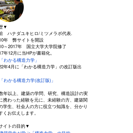
歴▼
前 ハナダユキヒロ/ミツメラボ代表.
010年 弊サイトを開設
010～2017年 国立大学大学院修了
017年12月に当HPが書籍化。
「わかる構造力学」
022年4月に「わかる構造力学」の改訂版出
。
「わかる構造力学(改訂版)」
0数年以上、建築の学問、研究、構造設計の実
に携わった経験を元に、未経験の方、建築関
の学生、社会人の方に役立つ知識を、分かり
すくお伝えします。
サイトの目的▼
建築学生が学ぶ「構造力学」の目的