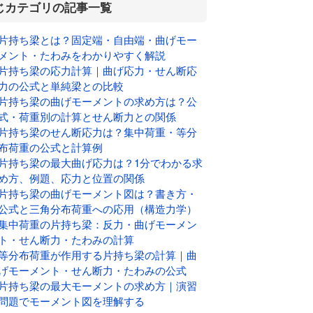
じカテゴリの記事一覧
片持ち梁とは？固定端・自由端・曲げモー
メント・たわみをわかりやすく解説
片持ち梁の応力計算｜曲げ応力・せん断応
力の公式と単純梁との比較
片持ち梁の曲げモーメントの求め方は？公
式・荷重別の計算とせん断力との関係
片持ち梁のせん断応力は？集中荷重・等分
布荷重の公式と計算例
片持ち梁の最大曲げ応力は？1分でわかる求
め方、例題、応力と位置の関係
片持ち梁の曲げモーメント図は？書き方・
公式と三角分布荷重への応用（構造力学）
集中荷重の片持ち梁：反力・曲げモーメン
ト・せん断力・たわみの計算
等分布荷重が作用する片持ち梁の計算｜曲
げモーメント・せん断力・たわみの公式
片持ち梁の最大モーメントの求め方｜演習
問題でモーメント図を理解する