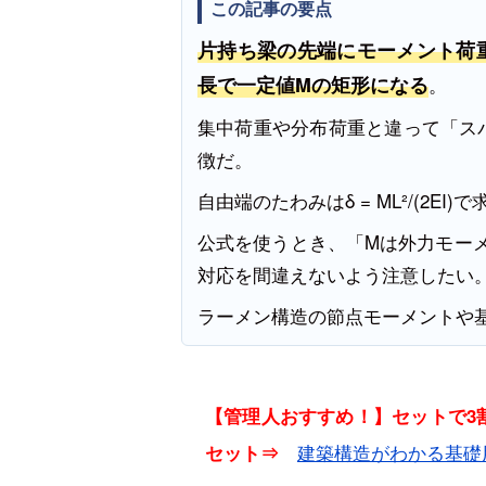
この記事の要点
片持ち梁の先端にモーメント荷
長で一定値Mの矩形になる
。
集中荷重や分布荷重と違って「ス
徴だ。
自由端のたわみはδ = ML²/(2EI)
公式を使うとき、「Mは外力モーメ
対応を間違えないよう注意したい
ラーメン構造の節点モーメントや
【管理人おすすめ！】セットで3割
建築構造がわかる基礎
セット⇒