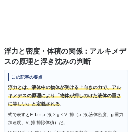
浮力と密度・体積の関係：アルキメデ
スの原理と浮き沈みの判断
この記事の要点
浮力とは、液体中の物体が受ける上向きの力で、アル
キメデスの原理により「物体が押しのけた液体の重さ
に等しい」と定義される
。
式で表すとF_b = ρ_液 × g × V_排（ρ_液:液体密度、g:重力
加速度、V_排:排除体積）だ。