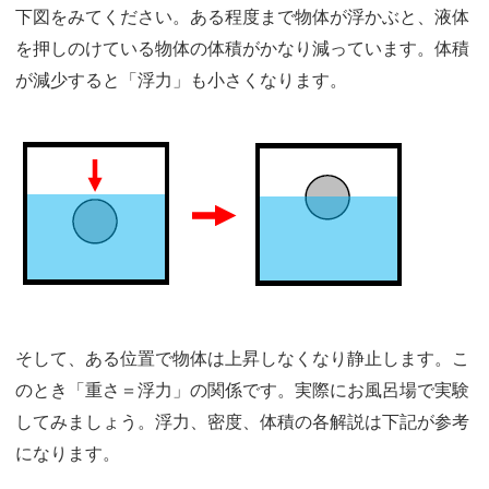
下図をみてください。ある程度まで物体が浮かぶと、液体
を押しのけている物体の体積がかなり減っています。体積
が減少すると「浮力」も小さくなります。
そして、ある位置で物体は上昇しなくなり静止します。こ
のとき「重さ＝浮力」の関係です。実際にお風呂場で実験
してみましょう。浮力、密度、体積の各解説は下記が参考
になります。