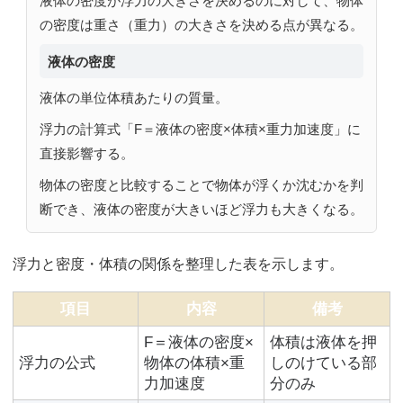
液体の密度が浮力の大きさを決めるのに対して、物体
の密度は重さ（重力）の大きさを決める点が異なる。
液体の密度
液体の単位体積あたりの質量。
浮力の計算式「F＝液体の密度×体積×重力加速度」に
直接影響する。
物体の密度と比較することで物体が浮くか沈むかを判
断でき、液体の密度が大きいほど浮力も大きくなる。
浮力と密度・体積の関係を整理した表を示します。
項目
内容
備考
F＝液体の密度×
体積は液体を押
浮力の公式
物体の体積×重
しのけている部
力加速度
分のみ