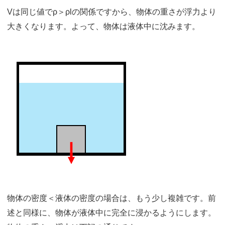
Vは同じ値でρ＞ρlの関係ですから、物体の重さが浮力より
大きくなります。よって、物体は液体中に沈みます。
物体の密度＜液体の密度の場合は、もう少し複雑です。前
述と同様に、物体が液体中に完全に浸かるようにします。