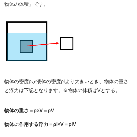
物体の体積」です。
物体の密度ρが液体の密度ρlより大きいとき、物体の重さ
と浮力は下記となります。※物体の体積はVとする。
物体の重さ＝ρ×V＝ρV
物体に作用する浮力＝ρl×V＝ρlV