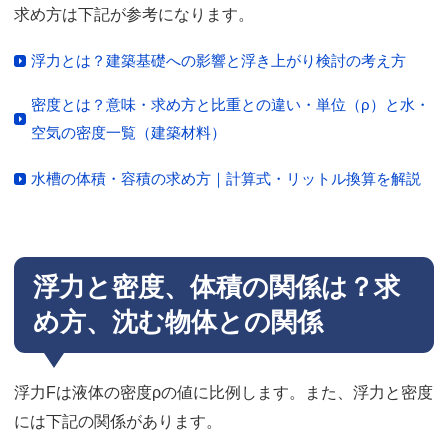
求め方は下記が参考になります。
浮力とは？建築基礎への影響と浮き上がり検討の考え方
密度とは？意味・求め方と比重との違い・単位（ρ）と水・
空気の密度一覧（建築材料）
水槽の体積・容積の求め方｜計算式・リットル換算を解説
浮力と密度、体積の関係は？求
め方、沈む物体との関係
浮力Fは液体の密度ρの値に比例します。また、浮力と密度
には下記の関係があります。