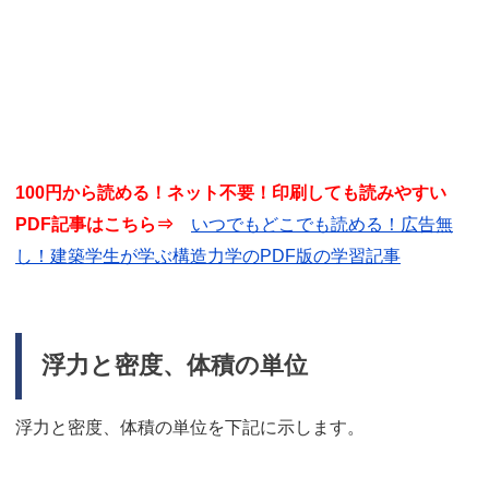
100円から読める！ネット不要！印刷しても読みやすい
PDF記事はこちら⇒
いつでもどこでも読める！広告無
し！建築学生が学ぶ構造力学のPDF版の学習記事
浮力と密度、体積の単位
浮力と密度、体積の単位を下記に示します。