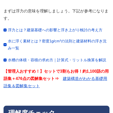
まずは浮力の意味を理解しましょう。下記が参考になりま
す。
浮力とは？建築基礎への影響と浮き上がり検討の考え方
水に浮く素材とは？密度1g/cm³の法則と建築材料の浮き沈
み一覧
水槽の体積・容積の求め方｜計算式・リットル換算を解説
【管理人おすすめ！】セットで3割もお得！約1,100語の用
語集＋476点の図解集セット⇒
建築構造がわかる基礎用
語集＆図解集セット