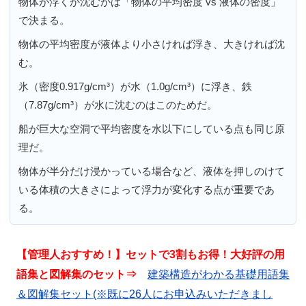
物体が浮くか沈むかは「物体の平均密度 vs 液体の密度」
で決まる。
物体の平均密度が液体より小さければ浮き、大きければ沈
む。
氷（密度0.917g/cm³）が水（1.0g/cm³）に浮き、鉄
（7.87g/cm³）が水に沈むのはこのためだ。
船が巨大な空洞で平均密度を水以下にしている点も同じ原
理だ。
物体が半分だけ浸かっている場合など、液体を押しのけて
いる体積の大きさによって浮力が変化する点が重要であ
る。
【管理人おすすめ！】セットで3割もお得！大好評の用
語集と図解集のセット⇒
建築構造がわかる基礎用語集
＆図解集セット(※既に26人にお申込みいただきまし