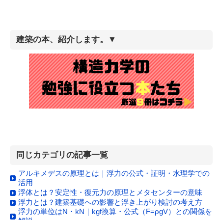
建築の本、紹介します。▼
同じカテゴリの記事一覧
アルキメデスの原理とは｜浮力の公式・証明・水理学での
活用
浮体とは？安定性・復元力の原理とメタセンターの意味
浮力とは？建築基礎への影響と浮き上がり検討の考え方
浮力の単位はN・kN｜kgf換算・公式（F=ρgV）との関係を