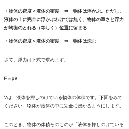
・物体の密度＜液体の密度 ⇒ 物体は浮かぶ。ただし、
液体の上に完全に浮かぶわけでは無く、物体の重さと浮力
が均衡のとれる（等しく）位置に留まる
・物体の密度＞液体の密度 ⇒ 物体は沈む
さて、浮力は下式で求めます。
F＝ρV
Vは、液体を押しのけている物体の体積です。下図をみて
ください。物体が液体の中に完全に浸かるようにします。
このとき、物体の体積そのものが「液体を押しのけている