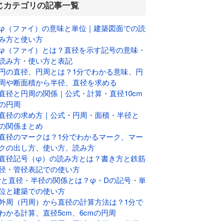
じカテゴリの記事一覧
φ（ファイ）の意味と単位｜建築図面での読
み方と使い方
φ（ファイ）とは？直径を示す記号の意味・
読み方・使い方と表記
円の直径、円周とは？1分でわかる意味、円
周や断面積から半径、直径を求める
直径と円周の関係｜公式・計算・直径10cm
の円周
直径の求め方｜公式・円周・面積・半径と
の関係まとめ
直径のマークは？1分でわかるマーク、マー
クの出し方、使い方、読み方
直径記号（φ）の読み方とは？書き方と鉄筋
径・管径表記での使い方
rと直径・半径の関係とは？φ・Dの記号・単
位と建築での使い方
外周（円周）から直径の計算方法は？1分で
わかる計算、直径5cm、6cmの円周