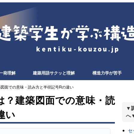
一発理解
建築用語サクッと理解
構造力学が苦手
築図面での意味・読み方と半径記号Rの違い
は？建築図面での意味・読
▼
違い
へ
セ