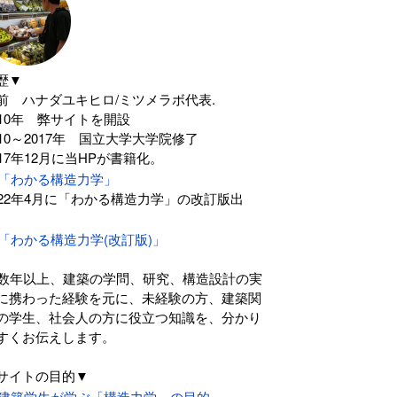
歴▼
前 ハナダユキヒロ/ミツメラボ代表.
010年 弊サイトを開設
010～2017年 国立大学大学院修了
017年12月に当HPが書籍化。
「わかる構造力学」
022年4月に「わかる構造力学」の改訂版出
。
「わかる構造力学(改訂版)」
0数年以上、建築の学問、研究、構造設計の実
に携わった経験を元に、未経験の方、建築関
の学生、社会人の方に役立つ知識を、分かり
すくお伝えします。
サイトの目的▼
建築学生が学ぶ「構造力学」の目的