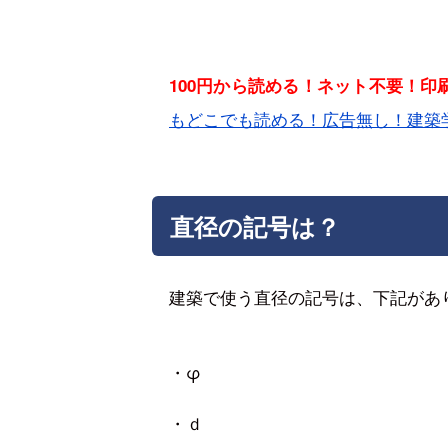
100円から読める！ネット不要！
もどこでも読める！広告無し！建築
直径の記号は？
建築で使う直径の記号は、下記があ
・φ
・ｄ