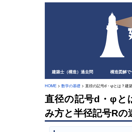
建築士（構造）過去問
構造図解で
HOME
>
数学の基礎
> 直径の記号d・φとは？建
直径の記号d・φと
み方と半径記号Rの