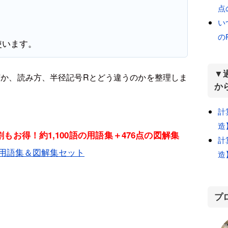
点
い
。
の
使います。
▼
何か、読み方、半径記号Rとどう違うのか
を整理しま
か
計
造
もお得！約1,100語の用語集＋476点の図解集
計
用語集＆図解集セット
造
プ