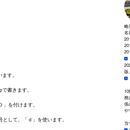
略
名
2
2
2
2
版
います。
φで書きます。
1
務
係
Ｄ」を付けます。
や
号として、「ｄ」を使います。
当