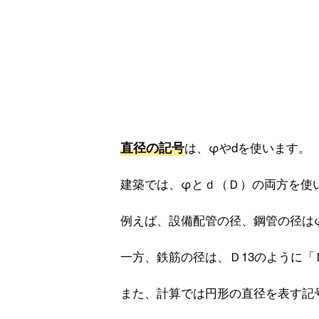
直径の記号
は、φやdを使います。
建築では、φとｄ（Ｄ）の両方を使
例えば、設備配管の径、鋼管の径は
一方、鉄筋の径は、Ｄ13のように「
また、計算では円形の直径を表す記