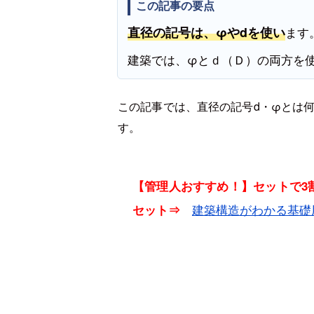
この記事の要点
直径の記号は、φやdを使い
ます
建築では、φとｄ（Ｄ）の両方を
この記事では、
直径の記号d・φとは
す。
【管理人おすすめ！】セットで3割
建築構造がわかる基礎
セット⇒