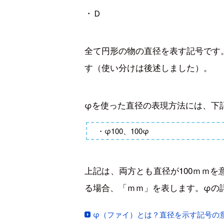
・Ｄ
全て円形の物の直径を表す記号です
す（使い分けは後述しました）。
φを使った直径の表現方法には、下
・φ100、100φ
上記は、両方とも直径が100ｍｍ
る場合、「ｍｍ」を表します。φの
φ（ファイ）とは？直径を示す記号の