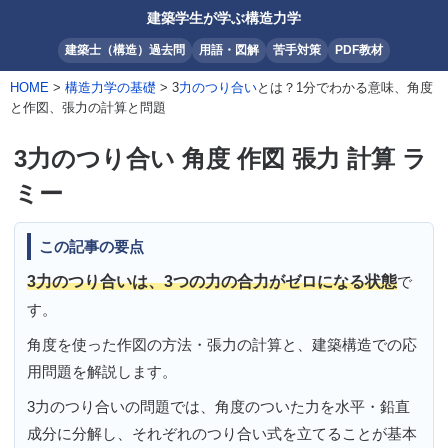
建築学生が学ぶ構造力学
建築士（構造）過去問
用語・図解
苦手対策
PDF教材
HOME
>
構造力学の基礎
> 3
力のつり合い
とは？1分でわかる意味、角度
と作図、張力の計算と問題
3力のつり合い 角度 作図 張力 計算 ラ
ミー
この記事の要点
3力のつり合いは、3つの力の合力がゼロになる状態
で
す。
角度を使った作図の方法・張力の計算と、建築構造での応
用問題を解説します。
3力のつり合いの問題では、角度のついた力を水平・鉛直
成分に分解し、それぞれのつり合い式を立てることが基本