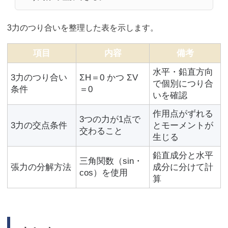
3力のつり合いを整理した表を示します。
項目
内容
備考
水平・鉛直方向
3力のつり合い
ΣH＝0 かつ ΣV
で個別につり合
条件
＝0
いを確認
作用点がずれる
3つの力が1点で
3力の交点条件
とモーメントが
交わること
生じる
鉛直成分と水平
三角関数（sin・
張力の分解方法
成分に分けて計
cos）を使用
算