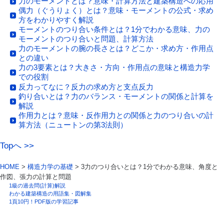
力のモーメントとは？意味・計算方法と建築構造への応用
偶力（ぐうりょく）とは？意味・モーメントの公式・求め
方をわかりやすく解説
モーメントのつり合い条件とは？1分でわかる意味、力の
モーメントのつり合いと問題、計算方法
力のモーメントの腕の長さとは？どこか・求め方・作用点
との違い
力の3要素とは？大きさ・方向・作用点の意味と構造力学
での役割
反力ってなに？反力の求め方と支点反力
釣り合いとは？力のバランス・モーメントの関係と計算を
解説
作用力とは？意味・反作用力との関係と力のつり合いの計
算方法（ニュートンの第3法則）
Topへ >>
HOME
>
構造力学の基礎
> 3力のつり合いとは？1分でわかる意味、角度と
作図、張力の計算と問題
1級の過去問(計算)解説
わかる建築構造の用語集・図解集
1頁10円！PDF版の学習記事