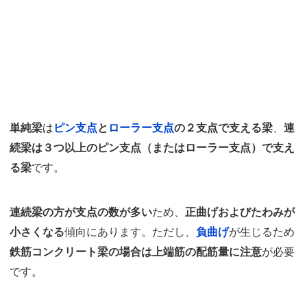
単純梁
は
ピン支点
と
ローラー支点
の２支点で支える梁
、
連
続梁は３つ以上のピン支点（またはローラー支点）で支え
る梁
です。
連続梁の方が支点の数が多い
ため、
正曲げおよびたわみが
小さくなる
傾向にあります。ただし、
負曲げ
が生じるため
鉄筋コンクリート梁の場合は上端筋の配筋量に注意
が必要
です。