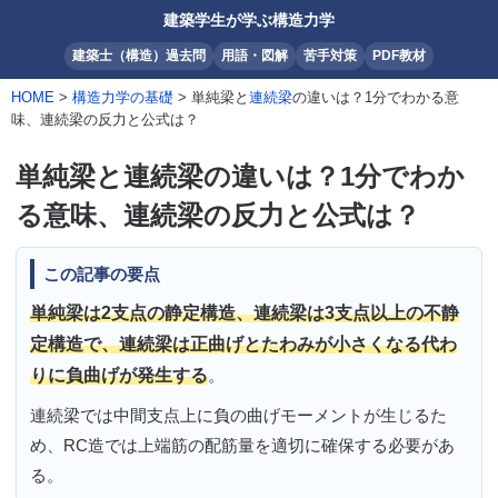
建築学生が学ぶ構造力学
建築士（構造）過去問
用語・図解
苦手対策
PDF教材
HOME
>
構造力学の基礎
> 単純梁と
連続梁
の違いは？1分でわかる意
味、連続梁の反力と公式は？
単純梁と連続梁の違いは？1分でわか
る意味、連続梁の反力と公式は？
この記事の要点
単純梁は2支点の静定構造、連続梁は3支点以上の不静
定構造で、連続梁は正曲げとたわみが小さくなる代わ
りに負曲げが発生する
。
連続梁では中間支点上に負の曲げモーメントが生じるた
め、RC造では上端筋の配筋量を適切に確保する必要があ
る。