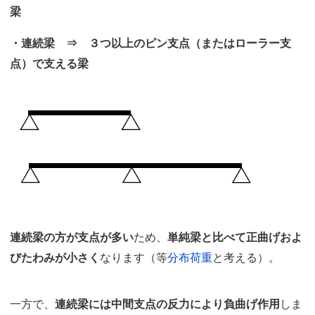
梁
・連続梁 ⇒ ３つ以上のピン支点（またはローラー支
点）で支える梁
連続梁の方が支点が多い
ため、
単純梁と比べて正曲げおよ
びたわみが小さく
なります（等
分布荷重
と考える）。
一方で、
連続梁には中間支点の反力により負曲げ作用
しま