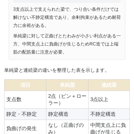
3支点以上で支えられた梁で、つり合い条件だけでは
解けない不静定構造であり、余剰拘束があるため耐荷
力に余裕がある。
単純梁に対して正曲げとたわみが小さい利点がある一
方、中間支点上に負曲げが生じるためRC造では上端
筋の配筋量に注意が必要。
単純梁と連続梁の違いを整理した表を示します。
項目
単純梁
連続梁
2点（ピン＋ロー
支点数
3点以上
ラー）
静定・不静定
静定構造
不静定構造
なし（正曲げの
中間支点上に負
負曲げの発生
み）
曲げが生じる