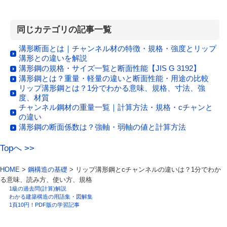
同じカテゴリの記事一覧
溝形断面とは｜チャンネル材の特徴・規格・強度とリップ
溝形との違いを解説
溝形鋼の規格・サイズ一覧と断面性能【JIS G 3192】
溝形鋼とは？重量・軽量の違いと断面性能・用途の比較
リップ溝形鋼とは？1分でわかる意味、規格、寸法、強
度、材質
チャンネル鋼材の重量一覧｜計算方法・規格・cチャンと
の違い
溝形鋼の断面係数は？強軸・弱軸の値と計算方法
Topへ >>
HOME
>
鋼構造の基礎
> リップ溝形鋼とcチャンネルの違いは？1分でわか
る意味、読み方、使い方、規格
1級の過去問(計算)解説
わかる建築構造の用語集・図解集
1頁10円！PDF版の学習記事