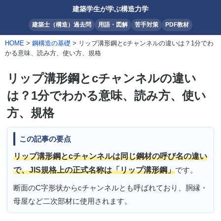
建築学生が学ぶ構造力学
建築士（構造）過去問
用語・図解
苦手対策
PDF教材
HOME
>
鋼構造の基礎
> リップ溝形鋼とcチャンネルの違いは？1分でわ
かる意味、読み方、使い方、規格
リップ溝形鋼とcチャンネルの違い
は？1分でわかる意味、読み方、使い
方、規格
この記事の要点
リップ溝形鋼とcチャンネルは同じ鋼材の呼び名の違い
で、JIS規格上の正式名称は「リップ溝形鋼」
です。
断面のC字形状からcチャンネルとも呼ばれており、胴縁・
母屋など二次部材に使用されます。