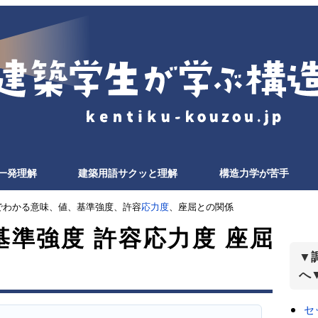
一発理解
建築用語サクッと理解
構造力学が苦手
でわかる意味、値、基準強度、許容
応力度
、座屈との関係
基準強度 許容応力度 座屈
▼
へ
セ