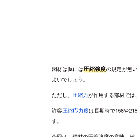
鋼材はjisには
圧縮強度
の規定が無
よいでしょう。
ただし、
圧縮力
が作用する部材では
許容
圧縮応力度
は長期時で156や2
す。
今回は、鋼材の圧縮強度の意味、値