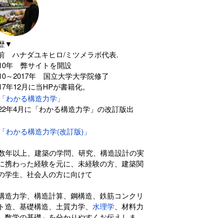
歴▼
前 ハナダユキヒロ/ミツメラボ代表.
010年 弊サイトを開設
010～2017年 国立大学大学院修了
017年12月に当HPが書籍化。
「わかる構造力学」
022年4月に「わかる構造力学」の改訂版出
。
「わかる構造力学(改訂版)」
0数年以上、建築の学問、研究、構造設計の実
に携わった経験を元に、未経験の方、建築関
の学生、社会人の方に向けて
構造力学、構造計算、鋼構造、鉄筋コンクリ
ト造、基礎構造、土質力学、
水理学
、材料力
、数学の基礎」を分かりやすくお伝えしま