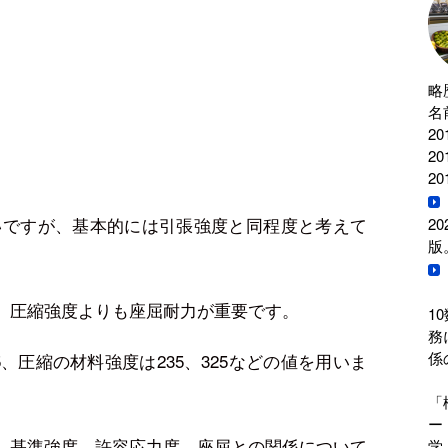
略
名
2
2
2
いですが、基本的には引張強度と同程度と考えて
2
版
、圧縮強度よりも座屈耐力が重要です。
1
務
係
15、圧縮の材料強度は235、325などの値を用いま
「
ー
、基準強度、許容応力度、座屈との関係について
学