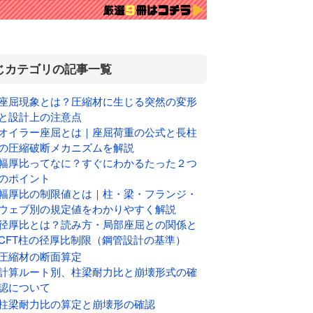
じカテゴリの記事一覧
座屈現象とは？圧縮材に生じる突然の変形
と設計上の注意点
オイラー座屈とは｜座屈荷重の公式と長柱
の圧縮破断メカニズムを解説
幅厚比ってなに？すぐにわかるたった２つ
のポイント
幅厚比の制限値とは｜柱・梁・フランジ・
ウェブ別の規定値をわかりやすく解説
径厚比とは？読み方・局部座屈との関係と
CFT柱の径厚比制限（鋼管設計の基準）
圧縮材の断面算定
計算ルート別、柱梁耐力比と崩壊形式の確
認について
柱梁耐力比の算定と崩壊形の確認