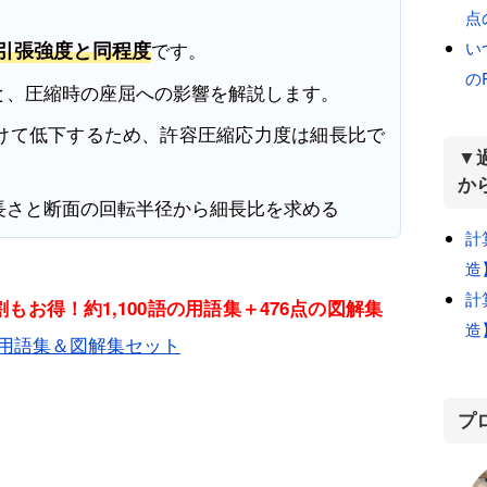
点
い
は引張強度と同程度
です。
の
と、圧縮時の座屈への影響を解説します。
けて低下するため、許容圧縮応力度は細長比で
▼
か
長さと断面の回転半径から細長比を求める
計
造
計
もお得！約1,100語の用語集＋476点の図解集
造
用語集＆図解集セット
プ