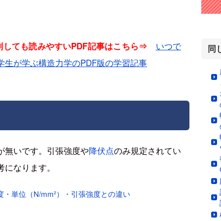
いつで
印刷しても読みやすいPDF記事はこちら⇒
同
学生が学ぶ構造力学のPDF版の学習記事
定が無いです。引張強度や
降伏点
のみ規定されてい
考になります。
・単位（N/mm²）・引張強度との違い