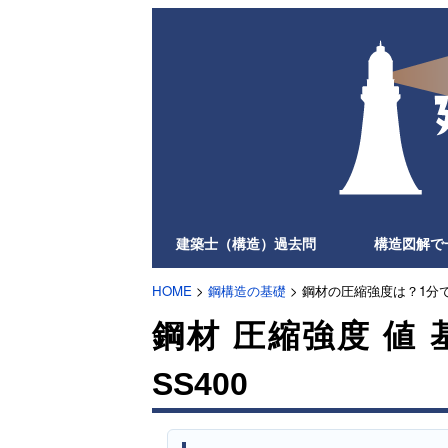
建築士（構造）過去問
構造図解で
HOME
>
鋼構造の基礎
> 鋼材の圧縮強度は？1分
鋼材 圧縮強度 値 
SS400