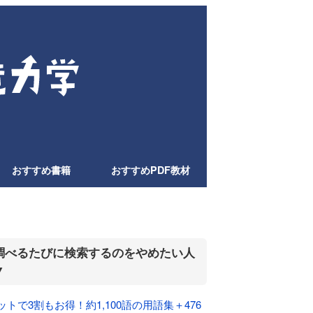
おすすめ書籍
おすすめPDF教材
調べるたびに検索するのをやめたい人
▼
ットで3割もお得！約1,100語の用語集＋476