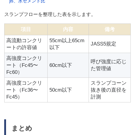
jis、水セメント比
スランプフローを整理した表を示します。
項目
内容
備考
高流動コンクリ
55cm以上65cm
JASS5規定
ートの許容値
以下
高強度コンクリ
呼び強度に応じ
ート（Fc45〜
60cm以下
た管理値
Fc60）
高強度コンクリ
スランプコーン
ート（Fc36〜
50cm以下
抜き後の直径を
Fc45）
計測
まとめ