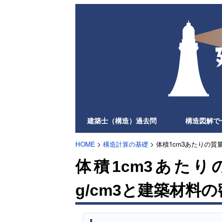
建築士（構造）過去問
構造図解で
HOME
>
構造計算の基礎
> 体積1cm3あたりの
体積1cm3あた
g/cm3と建築材料