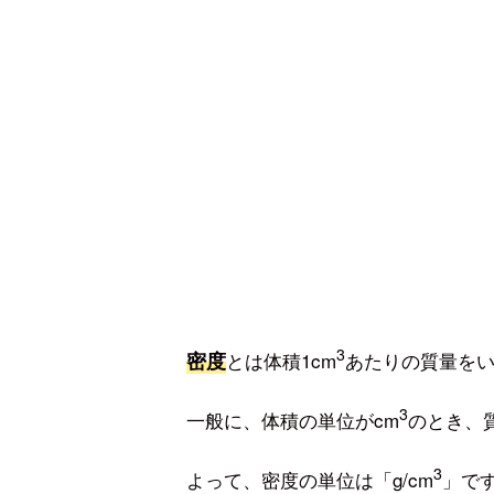
3
密度
とは体積1cm
あたりの質量を
3
一般に、体積の単位がcm
のとき、
3
よって、密度の単位は「g/cm
」で