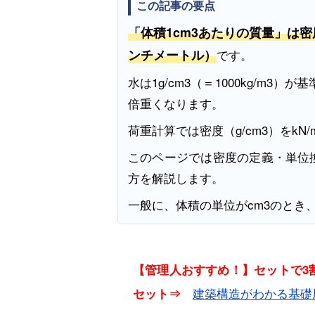
この記事の要点
「体積1cm3あたりの質量」は密
ンチメートル）
です。
水は1g/cm3（＝1000kg/m3）
倍重くなります。
荷重計算では密度（g/cm3）をkN
このページでは密度の定義・単位
方を解説します。
一般に、体積の単位がcm3のとき
【管理人おすすめ！】セットで3割
建築構造がわかる基礎
セット⇒