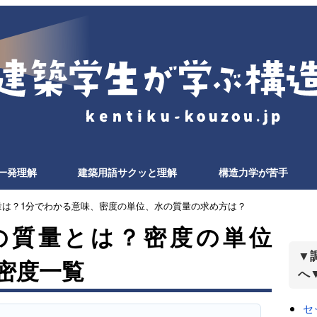
一発理解
建築用語サクッと理解
構造力学が苦手
質量は？1分でわかる意味、密度の単位、水の質量の求め方は？
りの質量とは？密度の単位
▼
の密度一覧
へ
セ