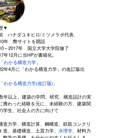
歴▼
前 ハナダユキヒロ/ミツメラボ代表.
010年 弊サイトを開設
010～2017年 国立大学大学院修了
017年12月に当HPが書籍化。
「わかる構造力学」
022年4月に「わかる構造力学」の改訂版出
。
「わかる構造力学(改訂版)」
0数年以上、建築の学問、研究、構造設計の実
に携わった経験を元に、未経験の方、建築関
の学生、社会人の方に向けて
構造力学、構造計算、鋼構造、鉄筋コンクリ
ト造、基礎構造、土質力学、
水理学
、材料力
、数学の基礎」を分かりやすくお伝えしま