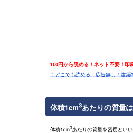
100円から読める！ネット不要！
もどこでも読める！広告無し！建築
3
体積1cm
あたりの質量
3
体積1cm
あたりの質量を密度といい