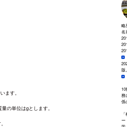
略
名
2
2
2
2
版
1
いいます。
務
係
質量の単位はgとします。
「
ー
す。
学