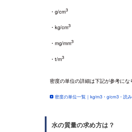
3
・g/cm
3
・kg/cm
3
・mg/mm
3
・t/m
密度の単位の詳細は下記が参考にな
密度の単位一覧｜kg/m3・g/cm3・読
水の質量の求め方は？