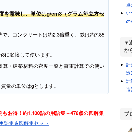
点
い
度を意味し、単位はg/cm3（グラム毎立方セ
の
が基準で、コンクリートは約2.3倍重く、鉄は約7.85
▼
か
/m3に変換して使います。
計
換算・建築材料の密度一覧と荷重計算での使い
造
計
、質量の単位はgとします。
造
もお得！約1,100語の用語集＋476点の図解集
プ
用語集＆図解集セット