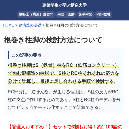
建築学生が学ぶ構造力学
建築士（構造）過去問
用語・図解
苦手対策
PDF教材
HOME
>
鋼構造の基礎
> 根巻き柱脚の検討方法について
根巻き柱脚の検討方法について
この記事の要点
根巻き柱脚はS（鉄骨）柱をRC（鉄筋コンクリート）
で包む混構造の柱脚で、S柱とRC柱それぞれの応力を
分けて計算し、最後に足し合わせる手順で検討する
。
RC部分に「逆せん断」が生じる理由は、S柱の反力がRC
柱の支点に作用するためであり、S柱とRC柱のモデルを分
けてピン支点でモデル化することで計算できる。
【管理人おすすめ！】セットで3割もお得！約1,100語の