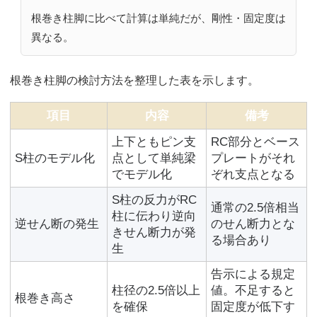
根巻き柱脚に比べて計算は単純だが、剛性・固定度は
異なる。
根巻き柱脚の検討方法を整理した表を示します。
項目
内容
備考
上下ともピン支
RC部分とベース
S柱のモデル化
点として単純梁
プレートがそれ
でモデル化
ぞれ支点となる
S柱の反力がRC
通常の2.5倍相当
柱に伝わり逆向
逆せん断の発生
のせん断力とな
きせん断力が発
る場合あり
生
告示による規定
柱径の2.5倍以上
値。不足すると
根巻き高さ
を確保
固定度が低下す