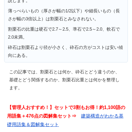
説します。
薄っぺらいもの（厚さが幅の1/2以下）や細長いもの（長
さが幅の3倍以上）は割栗石とみなされない。
割栗石の比重は硬石で2.7～2.5、準石で2.5～2.0、軟石で
2.0未満。
砕石は割栗石より径が小さく、砕石の方がコストは安い傾
向にある。
この記事では、
割栗石とは何か、砕石とどう違うのか、
基礎とどう関係するのか、割栗石比重とは何か
を整理し
ます。
【管理人おすすめ！】セットで3割もお得！約1,100語の
用語集＋476点の図解集セット⇒
建築構造がわかる基
礎用語集＆図解集セット