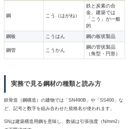
鉄と炭素の合
金。建築では
鋼
こう（はがね）
「こう」が一般
的
鋼板
こうはん
鋼の板状製品
鋼の管状製品
鋼管
こうかん
（角型・円形）
実務で見る鋼材の種類と読み方
鉄骨造（鋼構造）の建物では「SN490B」や「SS400」な
ど、記号と数字を組み合わせた規格名が使われます。
SNは建築構造用鋼を意味し、数値は引張強度（N/mm2）