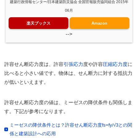
建築行政情報センター/日本建築防災協会 全国官報販売協同組合 2015年
06月
楽天ブックス
Amazon
-->
許容せん断応力度は、許容
引張応力
度や許容
圧縮応力度
に
比べると小さい値です。物体は、せん断力に対する抵抗力
が低いといえます。
許容せん断応力度の値は、ミーゼスの降伏条件も関係しま
す。下記が参考になります。
ミーゼスの降伏条件とは？許容せん断応力度fs=fy/√3との関
係と建築設計への応用