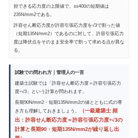
担できる応力度の上限値で、ss400の短期値は
235N/mm2である。
許容せん断応力度が許容引張応力度を√3で割った値
（短期135N/mm2）であるのに対して、許容引張応力
度は降伏点をそのまま安全率で割って求める点が異な
る。
試験での問われ方｜管理人の一言
建築士試験では「許容せん断応力度＝許容引張応力
度÷√3」という計算が問われます。
長期90N/mm2・短期135N/mm2の値とともに式の導
（一級建築士 頻
き方も理解しておきましょう。
出：許容せん断応力度＝許容引張応力度÷√3の
計算と長期90・短期135N/mm2が繰り返し出