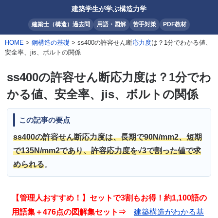
建築学生が学ぶ構造力学
建築士（構造）過去問
用語・図解
苦手対策
PDF教材
HOME
>
鋼構造の基礎
> ss400の許容せん断
応力度
は？1分でわかる値、
安全率、jis、ボルトの関係
ss400の許容せん断応力度は？1分でわ
かる値、安全率、jis、ボルトの関係
この記事の要点
ss400の許容せん断応力度は、長期で90N/mm2、短期
で135N/mm2であり、許容応力度を√3で割った値で求
められる
。
【管理人おすすめ！】セットで3割もお得！約1,100語の
用語集＋476点の図解集セット⇒
建築構造がわかる基