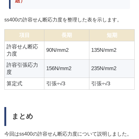
題）
ss400の許容せん断応力度を整理した表を示します。
項目
長期
短期
許容せん断応
90N/mm2
135N/mm2
力度
許容引張応力
156N/mm2
235N/mm2
度
算定式
引張÷√3
引張÷√3
まとめ
今回はss400の許容せん断応力度について説明しました。