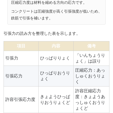
圧縮応力度は材料を縮める方向の応力です。
コンクリートは圧縮強度が高く引張強度が低いため、
鉄筋で引張を補います。
引張力の読み方を整理した表を示します。
項目
内容
備考
「いんちょうり
引張力
ひっぱりりょく
ょく」は誤り
圧縮応力：あっ
ひっぱりおうり
引張応力
しゅくおうりょ
ょく
く
許容圧縮応力
きょようひっぱ
度：きょようあ
許容引張応力度
りおうりょくど
っしゅくおうり
ょくど