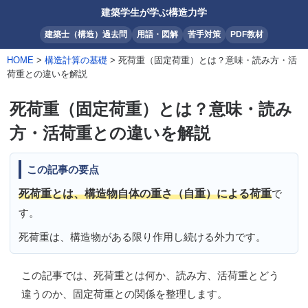
建築学生が学ぶ構造力学
建築士（構造）過去問
用語・図解
苦手対策
PDF教材
HOME
>
構造計算の基礎
> 死荷重（固定荷重）とは？意味・読み方・活
荷重との違いを解説
死荷重（固定荷重）とは？意味・読み
方・活荷重との違いを解説
この記事の要点
死荷重とは、構造物自体の重さ（自重）による荷重
で
す。
死荷重は、構造物がある限り作用し続ける外力です。
この記事では、
死荷重とは何か、読み方、活荷重とどう
違うのか、固定荷重との関係
を整理します。