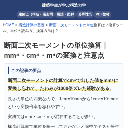
建築学生が学ぶ構造力学
建築士（構造）過去問
用語・図解
苦手対策
PDF教材
HOME
>
構造計算の基礎
>
断面二次モーメントの単位
換算は？換算ツー
ル、単位の読み方、換算方法は？
断面二次モーメントの単位換算｜
mm⁴・cm⁴・m⁴の変換と注意点
この記事の要点
断面二次モーメントの計算でcm⁴で出した値をmm⁴に
変換し忘れて、たわみが1000倍ズレた経験がある
。
長さの単位の四乗なので、1cm=10mmから1cm⁴=10⁴mm⁴
という変換倍率を忘れやすい。
実務ではmm・cm・mが混在することが多い。
構造計算書で単位を統一しておかないと途中でミスが発生