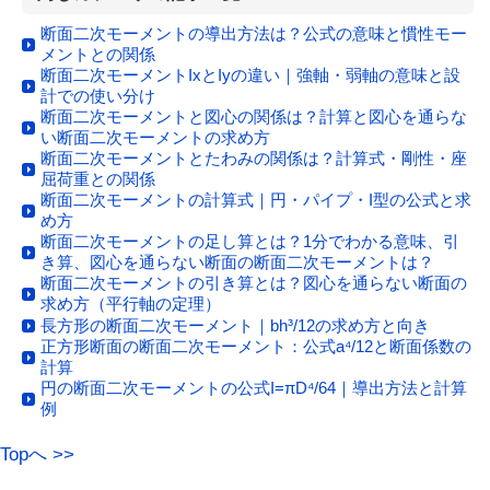
断面二次モーメントの導出方法は？公式の意味と慣性モー
メントとの関係
断面二次モーメントIxとIyの違い｜強軸・弱軸の意味と設
計での使い分け
断面二次モーメントと図心の関係は？計算と図心を通らな
い断面二次モーメントの求め方
断面二次モーメントとたわみの関係は？計算式・剛性・座
屈荷重との関係
断面二次モーメントの計算式｜円・パイプ・I型の公式と求
め方
断面二次モーメントの足し算とは？1分でわかる意味、引
き算、図心を通らない断面の断面二次モーメントは？
断面二次モーメントの引き算とは？図心を通らない断面の
求め方（平行軸の定理）
長方形の断面二次モーメント｜bh³/12の求め方と向き
正方形断面の断面二次モーメント：公式a⁴/12と断面係数の
計算
円の断面二次モーメントの公式I=πD⁴/64｜導出方法と計算
例
Topへ >>