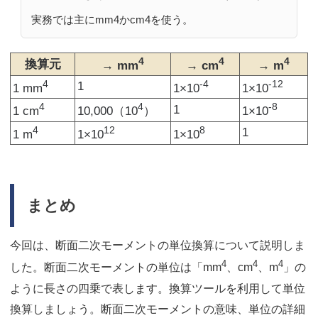
実務では主にmm4かcm4を使う。
4
4
4
換算元
→ mm
→ cm
→ m
4
-4
-12
1
1 mm
1×10
1×10
4
4
-8
1
1 cm
10,000（10
）
1×10
4
12
8
1
1 m
1×10
1×10
まとめ
今回は、断面二次モーメントの単位換算について説明しま
4
4
4
した。断面二次モーメントの単位は「mm
、cm
、m
」の
ように長さの四乗で表します。換算ツールを利用して単位
換算しましょう。断面二次モーメントの意味、単位の詳細