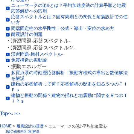
ニューマークのβ法とは？平均加速度法の計算手順と地震
応答解析への応用
応答スペクトルとは？固有周期との関係と耐震設計での使
い方
両端固定柱の水平剛性｜公式・導出・変位の求め方
耐震設計の例題
・演習問題-応答スペクトル-
・演習問題-応答スペクトル２-
演習問題-梅村スペクトル-
免震構造の振動論
・振動エネルギー
多質点系の時刻歴応答解析｜振動方程式の導出と数値解法
を解説
建物の応答解析って何？応答解析の歴史を知る５つのＴＩ
Ｐｓ
建物と振動の関係？建物の揺れと地震動に関する８つのＴ
ＩＰｓ
Topへ >>
HOME
>
耐震設計の基礎
> ニューマークのβ法-平均加速度法-
1級の過去問(計算)解説