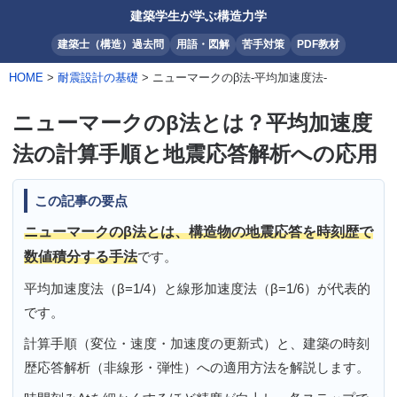
建築学生が学ぶ構造力学
建築士（構造）過去問
用語・図解
苦手対策
PDF教材
HOME
>
耐震設計の基礎
> ニューマークのβ法-平均加速度法-
ニューマークのβ法とは？平均加速度
法の計算手順と地震応答解析への応用
この記事の要点
ニューマークのβ法とは、構造物の地震応答を時刻歴で
数値積分する手法
です。
平均加速度法（β=1/4）と線形加速度法（β=1/6）が代表的
です。
計算手順（変位・速度・加速度の更新式）と、建築の時刻
歴応答解析（非線形・弾性）への適用方法を解説します。