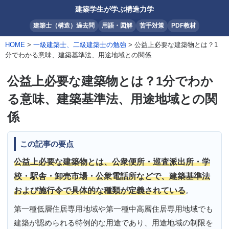
建築学生が学ぶ構造力学
建築士（構造）過去問
用語・図解
苦手対策
PDF教材
HOME
>
一級建築士、二級建築士の勉強
> 公益上必要な建築物とは？1
分でわかる意味、建築基準法、用途地域との関係
公益上必要な建築物とは？1分でわか
る意味、建築基準法、用途地域との関
係
この記事の要点
公益上必要な建築物とは、公衆便所・巡査派出所・学
校・駅舎・卸売市場・公衆電話所などで、建築基準法
および施行令で具体的な種類が定義されている
。
第一種低層住居専用地域や第一種中高層住居専用地域でも
建築が認められる特例的な用途であり、用途地域の制限を