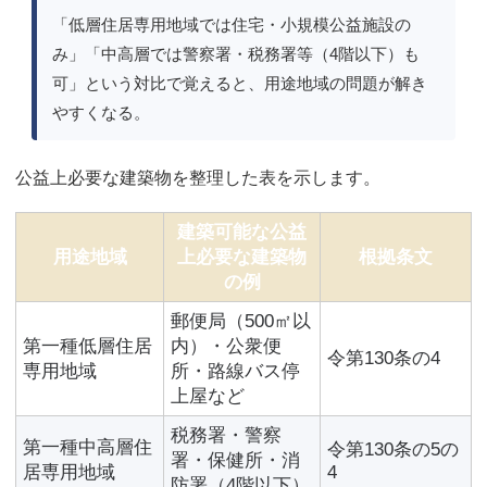
「低層住居専用地域では住宅・小規模公益施設の
み」「中高層では警察署・税務署等（4階以下）も
可」という対比で覚えると、用途地域の問題が解き
やすくなる。
公益上必要な建築物を整理した表を示します。
建築可能な公益
用途地域
上必要な建築物
根拠条文
の例
郵便局（500㎡以
第一種低層住居
内）・公衆便
令第130条の4
専用地域
所・路線バス停
上屋など
税務署・警察
第一種中高層住
令第130条の5の
署・保健所・消
居専用地域
4
防署（4階以下）