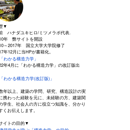
歴▼
前 ハナダユキヒロ/ミツメラボ代表.
010年 弊サイトを開設
010～2017年 国立大学大学院修了
017年12月に当HPが書籍化。
「わかる構造力学」
022年4月に「わかる構造力学」の改訂版出
。
「わかる構造力学(改訂版)」
0数年以上、建築の学問、研究、構造設計の実
に携わった経験を元に、未経験の方、建築関
の学生、社会人の方に役立つ知識を、分かり
すくお伝えします。
サイトの目的▼
建築学生が学ぶ「構造力学」の目的