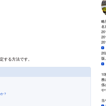
略
名
2
2
2
2
版
定する方法です。
1
務
係
や
のか？
当