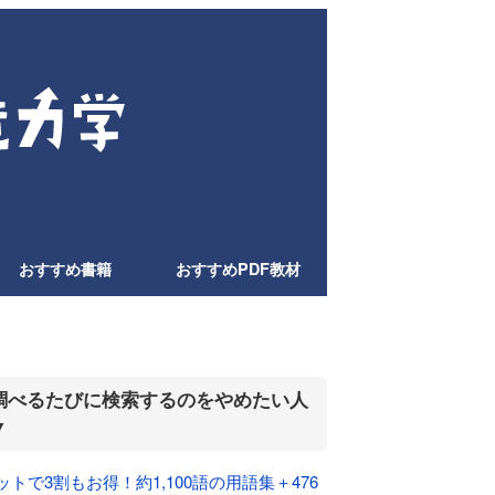
おすすめ書籍
おすすめPDF教材
調べるたびに検索するのをやめたい人
▼
ットで3割もお得！約1,100語の用語集＋476