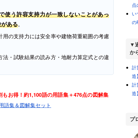
点
い
で使う許容支持力が一致しないことがあっ
の
験がある
。
計用の支持力には安全率や建物荷重範囲の考慮
▼
か
方法・試験結果の読み方・地耐力算定式との違
計
造
計
造
もお得！約1,100語の用語集＋476点の図解集
用語集＆図解集セット
プ