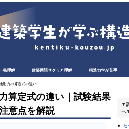
一発理解
建築用語サクッと理解
構造力学が苦手
と地耐力の算定式の違い
力算定式の違い｜試験結果
▼
注意点を解説
へ
セ