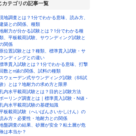
じカテゴリの記事一覧
現地調査とは？1分でわかる意味、読み方、
建築との関係、種類
地耐力が分かる試験とは？1分でわかる種
類、平板載荷試験、サウンディング試験と
の関係
原位置試験とは？種類、標準貫入試験・サ
ウンディングとの違い
標準貫入試験とは？1分でわかる意味、打撃
回数とn値の関係、試料の種類
スウェーデン式サウンディング試験（SS試
験）とは？地耐力の求め方と限界
孔内水平載荷試験とは？目的と試験方法
ボーリング調査とは｜標準貫入試験・N値・
孔内水平載荷試験の基礎知識
平板載荷試験（へいばんさいかしけん）の
読み方・必要性・地耐力との関係
地盤調査の結果、砂層が安全？粘土層が危
険は本当か？