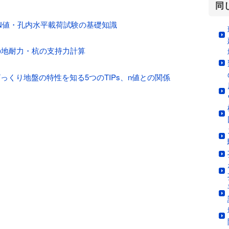
同
N値・孔内水平載荷試験の基礎知識
0の地耐力・杭の支持力計算
っくり地盤の特性を知る5つのTIPs、n値との関係