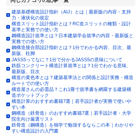
同じカテゴリの記事一覧
建築基礎構造設計指針（AIJ）とは｜最新版の内容・支持
力・液状化の規定
構造スリット設計指針とは？RC造スリットの種類・設計
基準と実務での使い方
鋼構造設計規準とは？日本建築学会規準の内容・最新版と
実務での使い方
鋼構造接合部設計指針とは？1分でわかる内容、目次、最
新版、柱脚
JASS5ってなに？1分で分かるJASS5の意味について
鉄筋コンクリート構造計算規準とは？1分でわかる意味、
最新版、目次
構造の黄色本とは？建築基準法との関係と設計実務・構造
ルートでの使い方
構造屋さんの必需品？これ1冊で規準書を網羅する建築構
造ポケットブック
構造計算のおすすめ書籍7選｜若手設計者が実務で使いや
すい本
鋼構造（鉄骨造）のおすすめ書籍7選｜若手設計者・大学
院生向け厳選リスト
鉄骨造（鋼構造）を独学で勉強するならこの本｜わかりや
すい構造設計の入門書