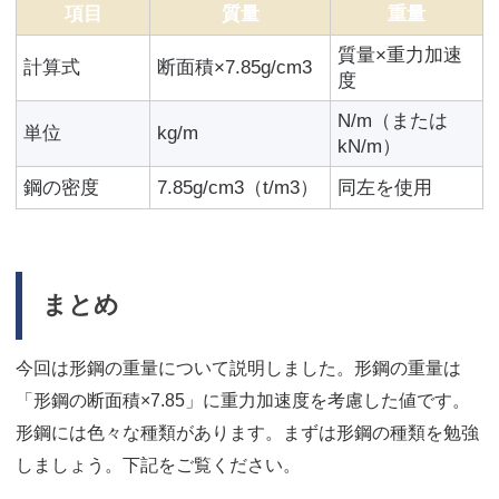
項目
質量
重量
質量×重力加速
計算式
断面積×7.85g/cm3
度
N/m（または
単位
kg/m
kN/m）
鋼の密度
7.85g/cm3（t/m3）
同左を使用
まとめ
今回は形鋼の重量について説明しました。形鋼の重量は
「形鋼の断面積×7.85」に重力加速度を考慮した値です。
形鋼には色々な種類があります。まずは形鋼の種類を勉強
しましょう。下記をご覧ください。