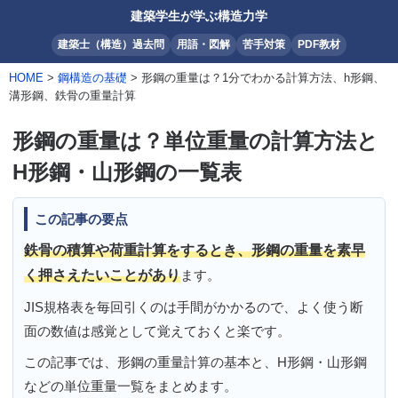
建築学生が学ぶ構造力学
建築士（構造）過去問
用語・図解
苦手対策
PDF教材
HOME
>
鋼構造の基礎
> 形鋼の重量は？1分でわかる計算方法、h形鋼、
溝形鋼、鉄骨の重量計算
形鋼の重量は？単位重量の計算方法と
H形鋼・山形鋼の一覧表
この記事の要点
鉄骨の積算や荷重計算をするとき、形鋼の重量を素早
く押さえたいことがあり
ます。
JIS規格表を毎回引くのは手間がかかるので、よく使う断
面の数値は感覚として覚えておくと楽です。
この記事では、形鋼の重量計算の基本と、H形鋼・山形鋼
などの単位重量一覧をまとめます。