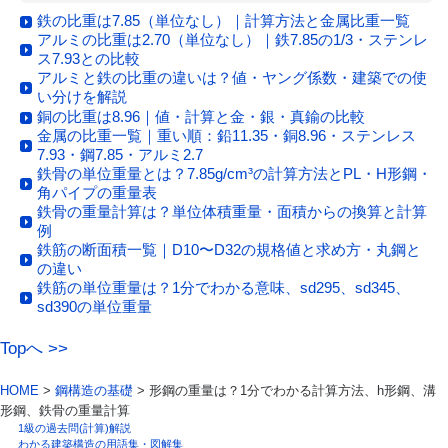
鉄の比重は7.85（単位なし）｜計算方法と金属比重一覧
アルミの比重は2.70（単位なし）｜鉄7.85の1/3・ステンレ
ス7.93との比較
アルミと鉄の比重の違いは？値・ヤング係数・建築での使
い分けを解説
銅の比重は8.96｜値・計算と金・銀・真鍮の比較
金属の比重一覧｜重い順：鉛11.35・銅8.96・ステンレス
7.93・鋼7.85・アルミ2.7
鉄骨の単位重量とは？7.85g/cm³の計算方法とPL・H形鋼・
角パイプの重量表
鉄骨の重量計算は？単位体積重量・面積からの換算と計算
例
鉄筋の断面積一覧｜D10〜D32の規格値と求め方・丸鋼と
の違い
鉄筋の単位重量は？1分でわかる意味、sd295、sd345、
sd390の単位重量
Topへ >>
HOME
>
鋼構造の基礎
> 形鋼の重量は？1分でわかる計算方法、h形鋼、溝
形鋼、鉄骨の重量計算
1級の過去問(計算)解説
わかる建築構造の用語集・図解集