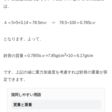
は、
Ａ＝5×5×3.14＝78.5m㎡ ⇒ 78.5÷100＝0.785c㎡
となります。よって、
3
鉄骨の質量＝0.7855c㎡×7.85g/cm
×10＝6.17g/cm
です。上記の値に重力加速度を考慮すれば鉄骨の重量が算
定できます。
混同しやすい用語
質量と重量