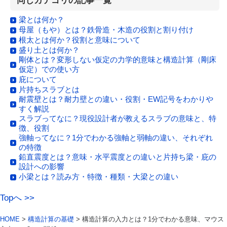
同じカテゴリの記事一覧
梁とは何か？
母屋（もや）とは？鉄骨造・木造の役割と割り付け
根太とは何か？役割と意味について
盛り土とは何か？
剛体とは？変形しない仮定の力学的意味と構造計算（剛床
仮定）での使い方
庇について
片持ちスラブとは
耐震壁とは？耐力壁との違い・役割・EW記号をわかりや
すく解説
スラブってなに？現役設計者が教えるスラブの意味と、特
徴、役割
強軸ってなに？1分でわかる強軸と弱軸の違い、それぞれ
の特徴
鉛直震度とは？意味・水平震度との違いと片持ち梁・庇の
設計への影響
小梁とは？読み方・特徴・種類・大梁との違い
Topへ >>
HOME
>
構造計算の基礎
> 構造計算の入力とは？1分でわかる意味、マウス