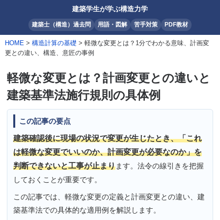
建築学生が学ぶ構造力学
建築士（構造）過去問
用語・図解
苦手対策
PDF教材
HOME
>
構造計算の基礎
> 軽微な変更とは？1分でわかる意味、計画変
更との違い、構造、意匠の事例
軽微な変更とは？計画変更との違いと
建築基準法施行規則の具体例
この記事の要点
建築確認後に現場の状況で変更が生じたとき、「これ
は軽微な変更でいいのか、計画変更が必要なのか」を
判断できないと工事が止まり
ます。法令の線引きを把握
しておくことが重要です。
この記事では、軽微な変更の定義と計画変更との違い、建
築基準法での具体的な適用例を解説します。