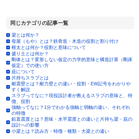
同じカテゴリの記事一覧
梁とは何か？
母屋（もや）とは？鉄骨造・木造の役割と割り付け
根太とは何か？役割と意味について
盛り土とは何か？
剛体とは？変形しない仮定の力学的意味と構造計算（剛床
仮定）での使い方
庇について
片持ちスラブとは
耐震壁とは？耐力壁との違い・役割・EW記号をわかりや
すく解説
スラブってなに？現役設計者が教えるスラブの意味と、特
徴、役割
強軸ってなに？1分でわかる強軸と弱軸の違い、それぞれ
の特徴
鉛直震度とは？意味・水平震度との違いと片持ち梁・庇の
設計への影響
小梁とは？読み方・特徴・種類・大梁との違い