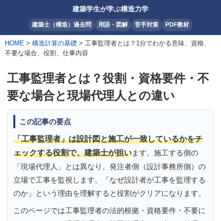
建築学生が学ぶ構造力学
建築士（構造）過去問
用語・図解
苦手対策
PDF教材
HOME
>
構造計算の基礎
> 工事監理者とは？1分でわかる意味、資格、
不要な場合、役割、仕事内容
工事監理者とは？役割・資格要件・不
要な場合と現場代理人との違い
この記事の要点
「工事監理者」は設計図と施工が一致しているかをチ
ェックする役割で、建築士が担い
ます。施工する側の
「現場代理人」とは異なり、発注者側（設計事務所側）の
立場で工事を監視します。「なぜ設計者が工事を監理する
のか」という理由を理解すると役割がクリアになります。
このページでは工事監理者の法的根拠・資格要件・不要に