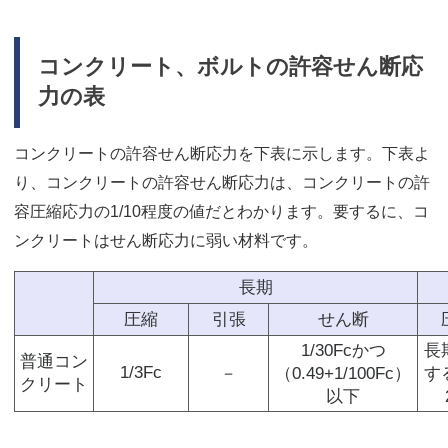
コンクリート、ボルトの許容せん断応
力の表
コンクリートの許容せん断応力を下表に示します。下表よ
り、コンクリートの許容せん断応力は、コンクリートの許
容圧縮応力の1/10程度の値だとわかります。要するに、コ
ンクリートはせん断応力に弱い材料です。
長期
圧縮
引張
せん断
1/30Fcかつ
長
普通コン
1/3Fc
－
（0.49+1/100Fc）
す
クリート
以下