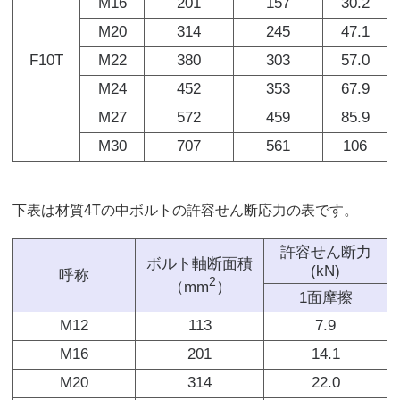
M16
201
157
30.2
M20
314
245
47.1
F10T
M22
380
303
57.0
M24
452
353
67.9
M27
572
459
85.9
M30
707
561
106
下表は材質4Tの中ボルトの許容せん断応力の表です。
許容せん断力
ボルト軸断面積
(kN)
呼称
2
（mm
）
1面摩擦
M12
113
7.9
M16
201
14.1
M20
314
22.0