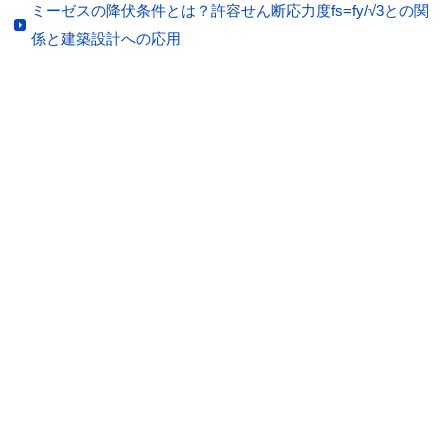
ミーゼスの降伏条件とは？許容せん断応力度fs=fy/√3との関
係と建築設計への応用