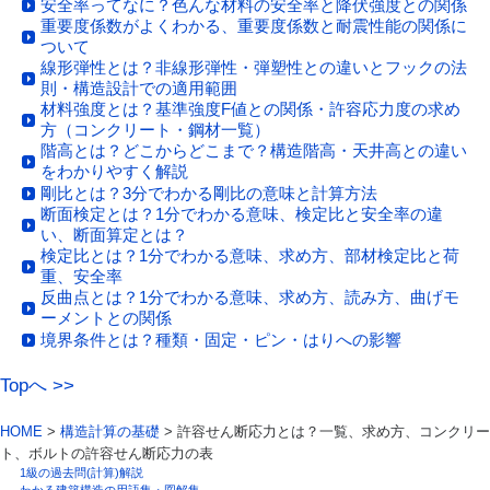
安全率ってなに？色んな材料の安全率と降伏強度との関係
重要度係数がよくわかる、重要度係数と耐震性能の関係に
ついて
線形弾性とは？非線形弾性・弾塑性との違いとフックの法
則・構造設計での適用範囲
材料強度とは？基準強度F値との関係・許容応力度の求め
方（コンクリート・鋼材一覧）
階高とは？どこからどこまで？構造階高・天井高との違い
をわかりやすく解説
剛比とは？3分でわかる剛比の意味と計算方法
断面検定とは？1分でわかる意味、検定比と安全率の違
い、断面算定とは？
検定比とは？1分でわかる意味、求め方、部材検定比と荷
重、安全率
反曲点とは？1分でわかる意味、求め方、読み方、曲げモ
ーメントとの関係
境界条件とは？種類・固定・ピン・はりへの影響
Topへ >>
HOME
>
構造計算の基礎
> 許容せん断応力とは？一覧、求め方、コンクリー
ト、ボルトの許容せん断応力の表
1級の過去問(計算)解説
わかる建築構造の用語集・図解集