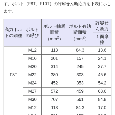
す。ボルト（F8T、F10T）の許容せん断応力を下表に示し
ます。
許容せ
ボルト軸断
ボルト有効
ん断力
高力ボル
ボルト
面積
断面積
トの鋼種
の呼び
１面摩
2
2
（mm
）
（mm
）
擦
M12
113
84.3
13.6
M16
201
157
24.1
M20
314
245
37.7
F8T
M22
380
303
45.6
M24
452
353
54.2
M27
572
459
68.6
M30
707
561
84.8
M12
113
84.3
17.0