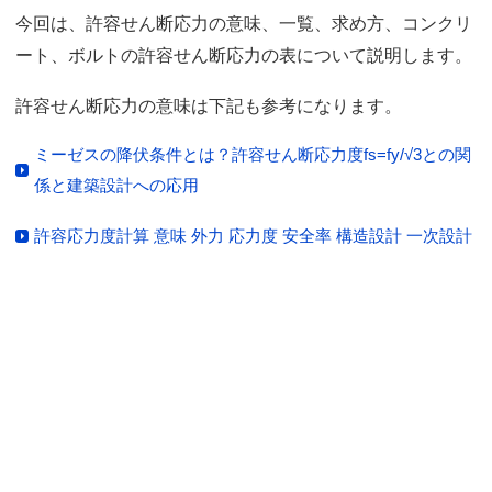
今回は、許容せん断応力の意味、一覧、求め方、コンクリ
ート、ボルトの許容せん断応力の表について説明します。
許容せん断応力の意味は下記も参考になります。
ミーゼスの降伏条件とは？許容せん断応力度fs=fy/√3との関
係と建築設計への応用
許容応力度計算 意味 外力 応力度 安全率 構造設計 一次設計