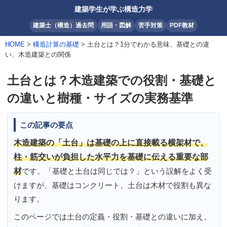
建築学生が学ぶ構造力学
建築士（構造）過去問
用語・図解
苦手対策
PDF教材
HOME
>
構造計算の基礎
> 土台とは？1分でわかる意味、基礎との違
い、木造建築との関係
土台とは？木造建築での役割・基礎と
の違いと樹種・サイズの実務基準
この記事の要点
木造建築の「土台」は基礎の上に直接載る横架材で、
柱・筋交いが負担した水平力を基礎に伝える重要な部
材
です。「基礎と土台は同じでは？」という誤解をよく受
けますが、基礎はコンクリート、土台は木材で役割も異な
ります。
このページでは土台の定義・役割・基礎との違いに加え、