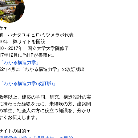
歴▼
前 ハナダユキヒロ/ミツメラボ代表.
010年 弊サイトを開設
010～2017年 国立大学大学院修了
017年12月に当HPが書籍化。
「わかる構造力学」
022年4月に「わかる構造力学」の改訂版出
。
「わかる構造力学(改訂版)」
0数年以上、建築の学問、研究、構造設計の実
に携わった経験を元に、未経験の方、建築関
の学生、社会人の方に役立つ知識を、分かり
すくお伝えします。
サイトの目的▼
建築学生が学ぶ「構造力学」の目的