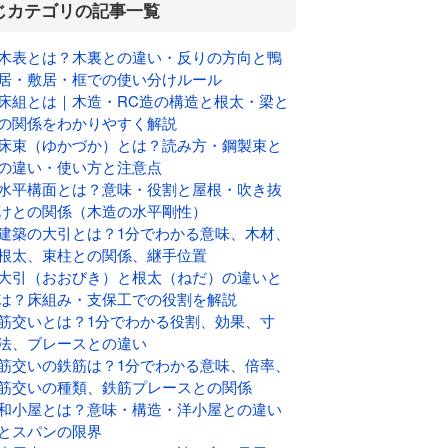
じカテゴリの記事一覧
木表とは？木裏との違い・反りの方向と鴨
居・敷居・框での使い分けルール
床組とは｜木造・RC造の構造と根太・梁と
の関係をわかりやすく解説
床束（ゆかづか）とは？読み方・鋼製束と
の違い・使い方と注意点
水平構面とは？意味・役割と屋根・吹き抜
けとの関係（木造の水平剛性）
建築の大引とは？1分でわかる意味、木材、
根太、束柱との関係、継手位置
大引（おおびき）と根太（ねだ）の違いと
は？床組み・支保工での役割を解説
筋交いとは？1分でわかる役割、効果、寸
法、ブレースとの違い
筋交いの鉄筋は？1分でわかる意味、倍率、
筋交いの種類、鉄筋プレースとの関係
和小屋とは？意味・構造・洋小屋との違い
とスパンの限界