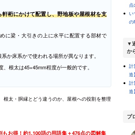
点
い
ら軒桁にかけて配置し、野地板や屋根材を支
の
めに梁・大引きの上に水平に配置する部材で
▼
か
根系か床系かで使われる場所が異なります。
計
度、根太は45×45mm程度が一般的です。
造
計
造
、根太・胴縁とどう違うのか、屋根への役割
を整理
プ
もお得！約1,100語の用語集＋476点の図解集