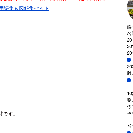
用語集＆図解集セット
略
名
2
2
2
2
版
1
務
係
や
材です。
当