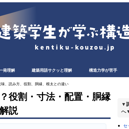
一発理解
建築用語サクッと理解
構造力学が苦手
る意味、読み方、役割、胴縁、根太との違い
？役割・寸法・配置・胴縁
▼
解説
へ
セ