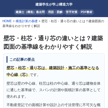
建築学生が学ぶ構造力学
建築士（構造）過去問
用語・図解
苦手対策
PDF教材
HOME
>
構造計算の基礎
> 壁芯・柱芯・通り芯の違いとは？建築図面の
基準線をわかりやすく解説
壁芯・柱芯・通り芯の違いとは？建築
図面の基準線をわかりやすく解説
この記事の要点
壁芯・柱芯・通り芯は、建築設計・施工の基準となる
中心線（芯）
です。
壁芯は壁の中心線、柱芯は柱の中心線、通り芯は建物全体
に通した基準線で、スパンの計測や面積計算の基準として
使われます。
不動産登記での面積計算や設計上の寸法管理に不可欠な概