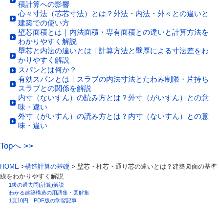
積計算への影響
心々寸法（芯芯寸法）とは？外法・内法・外々との違いと
建築での使い方
壁芯面積とは｜内法面積・専有面積との違いと計算方法を
わかりやすく解説
壁芯と内法の違いとは｜計算方法と壁厚による寸法差をわ
かりやすく解説
スパンとは何か？
有効スパンとは｜スラブの内法寸法とたわみ制限・片持ち
スラブとの関係を解説
内寸（ないすん）の読み方とは？外寸（がいすん）との意
味・違い
外寸（がいすん）の読み方とは？内寸（ないすん）との意
味・違い
Topへ >>
HOME
>
構造計算の基礎
> 壁芯・柱芯・通り芯の違いとは？建築図面の基準
線をわかりやすく解説
1級の過去問(計算)解説
わかる建築構造の用語集・図解集
1頁10円！PDF版の学習記事