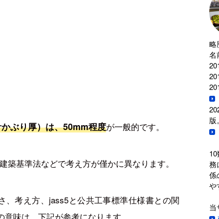
略
名
2
2
2
2
版
計かぶり厚）は、50mm程度
が一般的です。
1
書、建築基準法などで考え方が僅かに異なります。
務
係
や
さ、考え方、jass5と公共工事標準仕様書との関
当
の意味は、下記が参考になります。