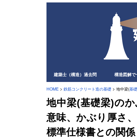
建築士（構造）過去問
構造図解で
HOME
>
鉄筋コンクリート造の基礎
> 地中梁(
基
地中梁(基礎梁)の
意味、かぶり厚さ、考
標準仕様書との関係