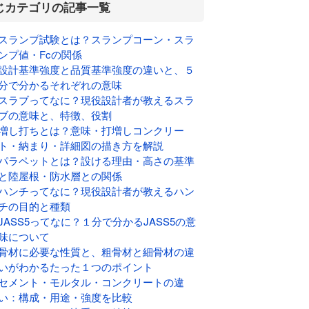
じカテゴリの記事一覧
スランプ試験とは？スランプコーン・スラ
ンプ値・Fcの関係
設計基準強度と品質基準強度の違いと、５
分で分かるそれぞれの意味
スラブってなに？現役設計者が教えるスラ
ブの意味と、特徴、役割
増し打ちとは？意味・打増しコンクリー
ト・納まり・詳細図の描き方を解説
パラペットとは？設ける理由・高さの基準
と陸屋根・防水層との関係
ハンチってなに？現役設計者が教えるハン
チの目的と種類
JASS5ってなに？１分で分かるJASS5の意
味について
骨材に必要な性質と、粗骨材と細骨材の違
いがわかるたった１つのポイント
セメント・モルタル・コンクリートの違
い：構成・用途・強度を比較