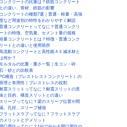
コンクリートの比重は？鉄筋コンクリート
との違い、骨材、鉄筋の影響
コンクリートの種類7選｜普通・軽量・高強
度など用途別の特性をわかりやすく解説
普通コンクリートってなに？普通コンクリ
ートの特徴、空気量、セメント量の規格
軽量コンクリートとは？特徴・普通コンク
リートとの違いと使用箇所
高流動コンクリートと高性能ＡＥ減水材と
は何か？
モルタルの比重・重さ一覧｜生コン・砕
石・砂との比較表
PC構造（プレストレストコンクリート）の
原理と有用性｜プレストレスの役割
耐震スリットってなに？耐震スリットの意
味と目的、構造スリットとの違い
スリーブってなに？梁のスリーブ位置や間
隔、孔径、スリーブ補強
フラットスラブってなに？フラットスラブ
のメリットとデメリット
開口周比ってなに？1分で分かる開口周比の