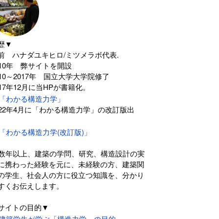
歴▼
前 ハナダユキヒロ/ミツメラボ代表.
010年 弊サイトを開設
010～2017年 国立大学大学院修了
017年12月に当HPが書籍化。
「わかる構造力学」
022年4月に「わかる構造力学」の改訂版出
。
「わかる構造力学(改訂版)」
0数年以上、建築の学問、研究、構造設計の実
に携わった経験を元に、未経験の方、建築関
の学生、社会人の方に役立つ知識を、分かり
すくお伝えします。
サイトの目的▼
建築学生が学ぶ「構造力学」の目的