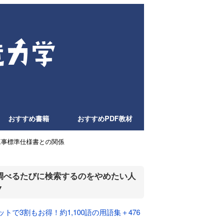
おすすめ書籍
おすすめPDF教材
工事標準仕様書との関係
調べるたびに検索するのをやめたい人
▼
ットで3割もお得！約1,100語の用語集＋476