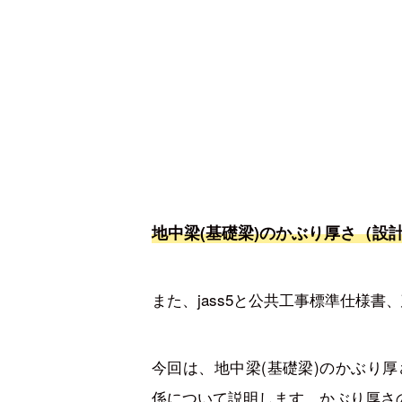
地中梁(基礎梁)のかぶり厚さ（設
また、jass5と公共工事標準仕様
今回は、地中梁(基礎梁)のかぶり厚
係について説明します。かぶり厚さ