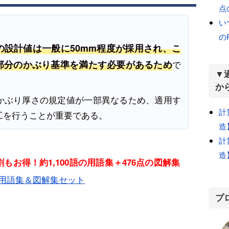
点
い
の
設計値は一般に50mm程度が採用され、こ
部分のかぶり基準を満たす必要があるため
で
▼
か
はかぶり厚さの規定値が一部異なるため、適用す
計
工を行うことが重要である。
造
計
造
もお得！約1,100語の用語集＋476点の図解集
用語集＆図解集セット
プ